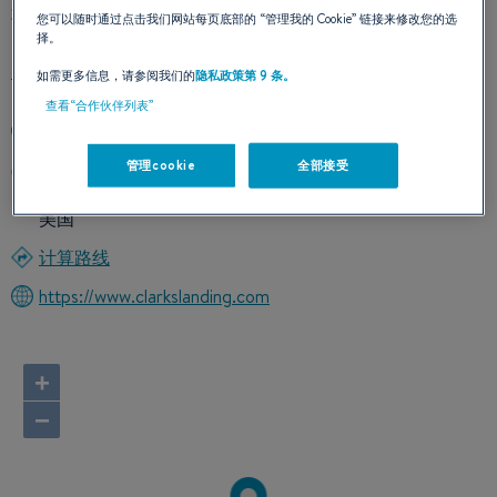
我们的联络方式
您可以随时通过点击我们网站每页底部的
“管理我的 Cookie”
链接来修改您的选
择。
如需更多信息，请参阅我们的
隐私政策第 9 条。
查看“合作伙伴列表”
(410) 867-9550
管理cookie
全部接受
1442 Ford Road
20764 Shady Side, Maryland
美国
计算路线
https://www.clarkslanding.com
+
−