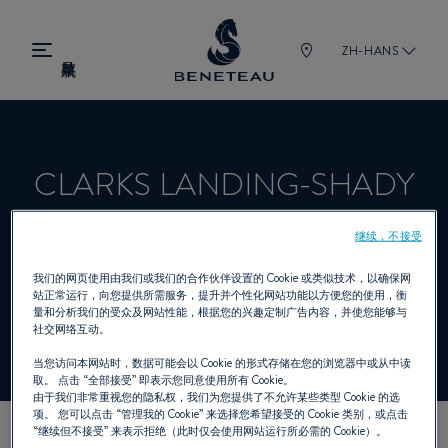
ZH-HANS
CLARKS LANDING-SHADY
SIDE, MD
继续，不接受
我们的网页使用由我们或我们的合作伙伴设置的 Cookie 或类似技术，以确保网
站正常运行，向您提供所需服务，提升并个性化网站功能以方便您的使用，衡
经销商 舷外机 为 BENETEAU
量和分析我们的受众及网站性能，根据您的兴趣定制广告内容，并使您能够与
社交网络互动。
当您访问本网站时，数据可能会以 Cookie 的形式存储在您的浏览器中或从中读
取。 点击
“全部接受”
即表示您同意使用所有 Cookie。
由于我们非常重视您的隐私权，我们为您提供了不允许某些类型 Cookie 的选
项。 您可以点击
“管理我的 Cookie”
来选择您希望接受的 Cookie 类别，或点击
“继续但不接受”
来表示拒绝（此时仅会使用网站运行所必需的 Cookie）。