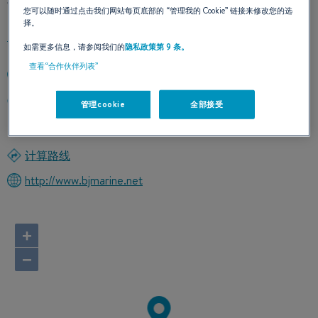
您可以随时通过点击我们网站每页底部的
“管理我的 Cookie”
链接来修改您的选
择。
如需更多信息，请参阅我们的
隐私政策第 9 条。
查看“合作伙伴列表”
+447815561554
COMPASS HOUSE PENARTH MARINA, PENARTH
管理cookie
全部接受
CF64 1TT CARDIFF
英国
计算路线
http://www.bjmarine.net
+
−