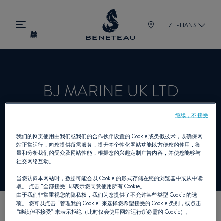
ZH-HANS
BJ MARINE UK LTD
继续，不接受
经销商 帆船, 舷内机, 舷外机, 锋仕 为
我们的网页使用由我们或我们的合作伙伴设置的 Cookie 或类似技术，以确保网
站正常运行，向您提供所需服务，提升并个性化网站功能以方便您的使用，衡
BENETEAU
量和分析我们的受众及网站性能，根据您的兴趣定制广告内容，并使您能够与
社交网络互动。
当您访问本网站时，数据可能会以 Cookie 的形式存储在您的浏览器中或从中读
取。 点击
“全部接受”
即表示您同意使用所有 Cookie。
由于我们非常重视您的隐私权，我们为您提供了不允许某些类型 Cookie 的选
项。 您可以点击
“管理我的 Cookie”
来选择您希望接受的 Cookie 类别，或点击
“继续但不接受”
来表示拒绝（此时仅会使用网站运行所必需的 Cookie）。
我们的联络方式