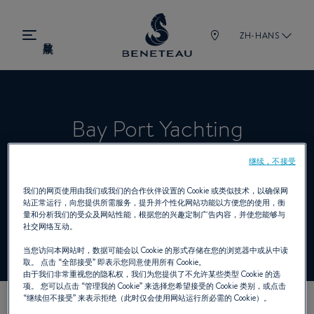
ZH-HANS
Bay Port Yachting
Centre/Maple Leaf Marinas
继续，不接受
我们的网页使用由我们或我们的合作伙伴设置的 Cookie 或类似技术，以确保网
站正常运行，向您提供所需服务，提升并个性化网站功能以方便您的使用，衡
量和分析我们的受众及网站性能，根据您的兴趣定制广告内容，并使您能够与
经销商 舷内机, 舷外机 为 BENETEAU
社交网络互动。
当您访问本网站时，数据可能会以 Cookie 的形式存储在您的浏览器中或从中读
取。 点击
“全部接受”
即表示您同意使用所有 Cookie。
由于我们非常重视您的隐私权，我们为您提供了不允许某些类型 Cookie 的选
项。 您可以点击
“管理我的 Cookie”
来选择您希望接受的 Cookie 类别，或点击
“继续但不接受”
来表示拒绝（此时仅会使用网站运行所必需的 Cookie）。