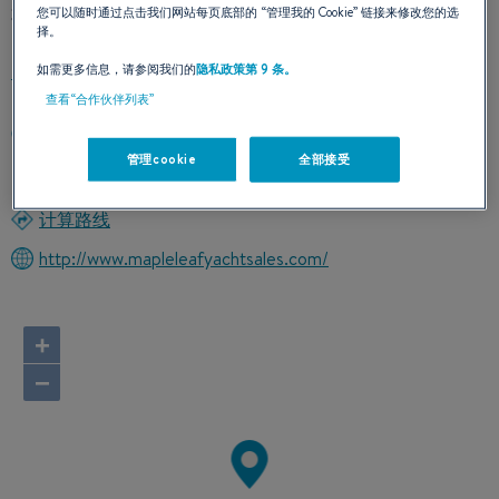
我们的联络方式
您可以随时通过点击我们网站每页底部的
“管理我的 Cookie”
链接来修改您的选
择。
如需更多信息，请参阅我们的
隐私政策第 9 条。
查看“合作伙伴列表”
3282 OGDEN'S BEACH ROAD
L4R 4K6 MIDLAND
管理cookie
全部接受
加拿大
计算路线
http://www.mapleleafyachtsales.com/
+
−