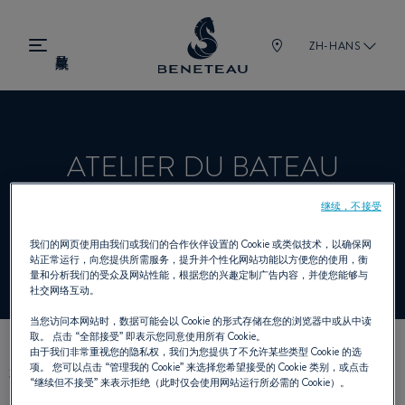
ZH-HANS
ATELIER DU BATEAU
继续，不接受
经销商 舷外机, 锋仕 为 BENETEAU
我们的网页使用由我们或我们的合作伙伴设置的 Cookie 或类似技术，以确保网
站正常运行，向您提供所需服务，提升并个性化网站功能以方便您的使用，衡
量和分析我们的受众及网站性能，根据您的兴趣定制广告内容，并使您能够与
社交网络互动。
当您访问本网站时，数据可能会以 Cookie 的形式存储在您的浏览器中或从中读
取。 点击
“全部接受”
即表示您同意使用所有 Cookie。
由于我们非常重视您的隐私权，我们为您提供了不允许某些类型 Cookie 的选
我们的联络方式
项。 您可以点击
“管理我的 Cookie”
来选择您希望接受的 Cookie 类别，或点击
“继续但不接受”
来表示拒绝（此时仅会使用网站运行所必需的 Cookie）。