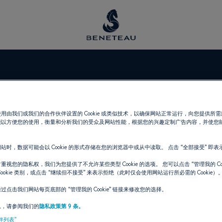
ALTER MARIN
用由我们或我们的合作伙伴设置的 Cookie 或类似技术，以确保网站正常运行，向您提供所
能以方便您的使用，衡量和分析我们的受众及网站性能，根据您的兴趣定制广告内容，并使您
站时，数据可能会以 Cookie 的形式存储在您的浏览器中或从中读取。 点击
“全部接受”
即表
 帆船, 舷内机, 舷外机, 锋仕 为 BENE
重视您的隐私权，我们为您提供了不允许某些类型 Cookie 的选项。 您可以点击
“管理我的 Coo
ookie 类别，或点击
“继续但不接受”
来表示拒绝（此时仅会使用网站运行所必需的 Cookie）
通过点击我们网站每页底部的
“管理我的 Cookie”
链接来修改您的选择。
息，请参阅我们的
隐私政策第 9 条。
伴列表”