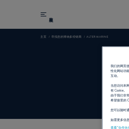
主页
寻找您的博纳多经销商
ALTER MARINE
我们的网页使
性化网站功
互动。
当您访问本网
经销商
有 Cookie。
由于我们非常
希望接受的 C
您可以随时
如需更多信
查看“合作伙