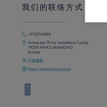
我们的联络方式
+3726519666
Amma tee 70 Iru Joelathtme County
74206 HARJU MAAKOND
Estonia
计算路线
https://www.marine.ee/en
+
−