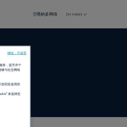
博納多网络
ZH-HANS
E
继续，不接受
需服务，提升并个
能够与社交网络
示您同意使用所
TEAU
kie”
来选择您
。