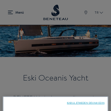
TR
Eski Oceanis Yacht
BENETEAU, deniz yaşamı ile uyumlu,
KABUL ETMEDEN DEVAM EDIN
mekan ve ışığın yeniden yorumlandığı