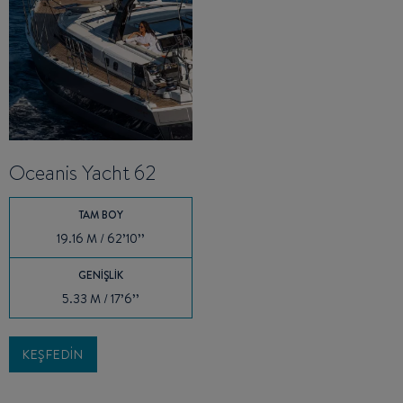
Oceanis Yacht 62
TAM BOY
19.16 M / 62’10’’
GENIŞLIK
5.33 M / 17’6’’
KEŞFEDIN