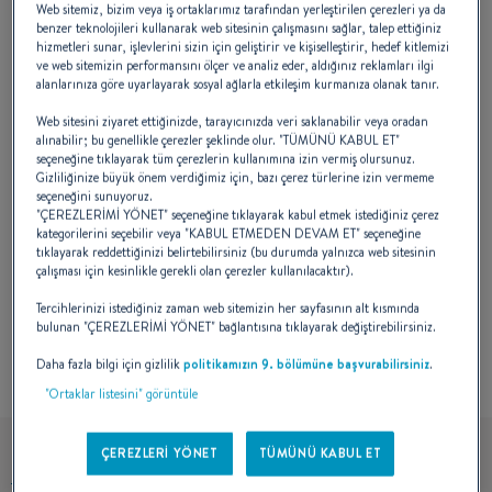
Web sitemiz, bizim veya iş ortaklarımız tarafından yerleştirilen çerezleri ya da
Oceanis’in başka bir dünyası ile bağlantı
benzer teknolojileri kullanarak web sitesinin çalışmasını sağlar, talep ettiğiniz
hizmetleri sunar, işlevlerini sizin için geliştirir ve kişiselleştirir, hedef kitlemizi
kurdu. Görkemli mekanlarla tanımlanan, asil
ve web sitemizin performansını ölçer ve analiz eder, aldığınız reklamları ilgi
alanlarınıza göre uyarlayarak sosyal ağlarla etkileşim kurmanıza olanak tanır.
ve lüks malzemelerle sunulan yeni ufukların
Web sitesini ziyaret ettiğinizde, tarayıcınızda veri saklanabilir veya oradan
kapısı açıldı.
alınabilir; bu genellikle çerezler şeklinde olur. "TÜMÜNÜ KABUL ET"
seçeneğine tıklayarak tüm çerezlerin kullanımına izin vermiş olursunuz.
Gizliliğinize büyük önem verdiğimiz için, bazı çerez türlerine izin vermeme
seçeneğini sunuyoruz.
"ÇEREZLERİMİ YÖNET" seçeneğine tıklayarak kabul etmek istediğiniz çerez
kategorilerini seçebilir veya "KABUL ETMEDEN DEVAM ET" seçeneğine
tıklayarak reddettiğinizi belirtebilirsiniz (bu durumda yalnızca web sitesinin
çalışması için kesinlikle gerekli olan çerezler kullanılacaktır).
TEKNELER
ÖDÜL(LER)
Tercihlerinizi istediğiniz zaman web sitemizin her sayfasının alt kısmında
bulunan "ÇEREZLERİMİ YÖNET" bağlantısına tıklayarak değiştirebilirsiniz.
Daha fazla bilgi için gizlilik
politikamızın 9. bölümüne başvurabilirsiniz
.
"Ortaklar listesini" görüntüle
ÇEREZLERİ YÖNET
TÜMÜNÜ KABUL ET