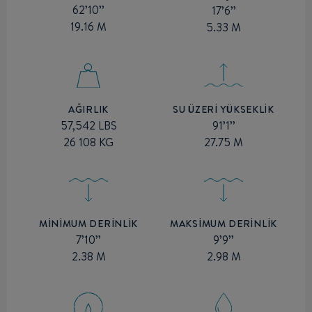
62’10’’
17’6’’
19.16 M
5.33 M
SU ÜZERİ YÜKSEKLİK
AĞIRLIK
91’1’’
57,542 LBS
27.75 M
26 108 KG
MİNİMUM DERİNLİK
MAKSİMUM DERİNLİK
7’10’’
9’9’’
2.38 M
2.98 M