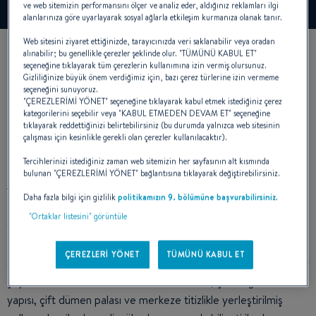
Çerezleri Yönet
ve web sitemizin performansını ölçer ve analiz eder, aldığınız reklamları ilgi
alanlarınıza göre uyarlayarak sosyal ağlarla etkileşim kurmanıza olanak tanır.
Web sitesini ziyaret ettiğinizde, tarayıcınızda veri saklanabilir veya oradan
alınabilir; bu genellikle çerezler şeklinde olur. "TÜMÜNÜ KABUL ET"
seçeneğine tıklayarak tüm çerezlerin kullanımına izin vermiş olursunuz.
Gizliliğinize büyük önem verdiğimiz için, bazı çerez türlerine izin vermeme
seçeneğini sunuyoruz.
"ÇEREZLERİMİ YÖNET" seçeneğine tıklayarak kabul etmek istediğiniz çerez
kategorilerini seçebilir veya "KABUL ETMEDEN DEVAM ET" seçeneğine
tıklayarak reddettiğinizi belirtebilirsiniz (bu durumda yalnızca web sitesinin
çalışması için kesinlikle gerekli olan çerezler kullanılacaktır).
DIŞ MEKAN TASARIMI
Tercihlerinizi istediğiniz zaman web sitemizin her sayfasının alt kısmında
bulunan "ÇEREZLERİMİ YÖNET" bağlantısına tıklayarak değiştirebilirsiniz.
Daha fazla bilgi için gizlilik
politikamızın 9. bölümüne başvurabilirsiniz
.
"Ortaklar listesini" görüntüle
Oceanis Yacht herkes tarafından fark edilen farklı bir çizgiye
sahip. Etrafını saran camlarla deniz üzerinde çok zarif. Dış
ÇEREZLERİ YÖNET
TÜMÜNÜ KABUL ET
gövde tasarımında sıra dışı bir tekneden bekleyebileceğiniz her
şey mevcut. Oceanis Yacht 62’nin tasarımı, çeneli gövde
yapısı, çift dümen palası ve merkeze titizlikle yerleştirilmiş