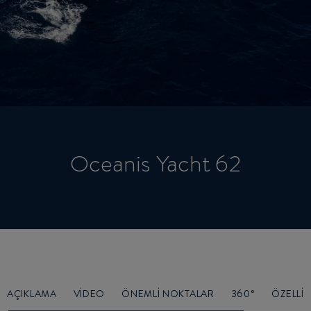
Oceanis Yacht 62
AÇIKLAMA
VIDEO
ÖNEMLI NOKTALAR
360°
ÖZELLIK