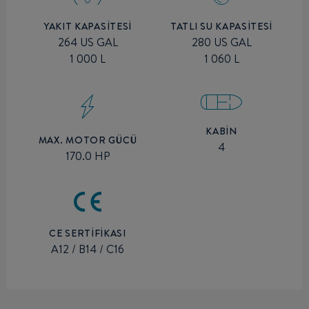
YAKIT KAPASITESI
TATLI SU KAPASITESI
264 US GAL
280 US GAL
1 000 L
1 060 L
KABIN
MAX. MOTOR GÜCÜ
4
170.0 HP
CE SERTİFİKASI
A12 / B14 / C16