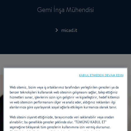
Gemi İnşa Mühendisi
micad.it
KABUL ETMEDEN DEVAM EDIN
Web sitemiz, bizim veya iş ortaklarımız tarafından yerleştirilen çerezleri ya da
benzer teknolojileri kullanarak web sitesinin çalışmasını sağlar, talep ettiğiniz
hizmetleri sunar, işlevlerini sizin için geliştirir ve kişiselleştirir, hedef kitlemizi
ve web sitemizin performansını ölçer ve analiz eder, aldığınız reklamları ilgi
alanlarınıza göre uyarlayarak sosyal ağlarla etkileşim kurmanıza olanak tanır.
Web sitesini ziyaret ettiğinizde, tarayıcınızda veri saklanabilir veya oradan
alınabilir; bu genellikle çerezler şeklinde olur. "TÜMÜNÜ KABUL ET"
seçeneğine tıklayarak tüm çerezlerin kullanımına izin vermiş olursunuz.