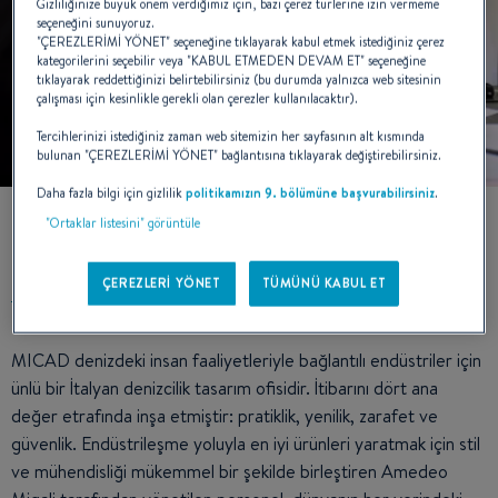
Gizliliğinize büyük önem verdiğimiz için, bazı çerez türlerine izin vermeme
seçeneğini sunuyoruz.
"ÇEREZLERİMİ YÖNET" seçeneğine tıklayarak kabul etmek istediğiniz çerez
kategorilerini seçebilir veya "KABUL ETMEDEN DEVAM ET" seçeneğine
tıklayarak reddettiğinizi belirtebilirsiniz (bu durumda yalnızca web sitesinin
çalışması için kesinlikle gerekli olan çerezler kullanılacaktır).
Tercihlerinizi istediğiniz zaman web sitemizin her sayfasının alt kısmında
bulunan "ÇEREZLERİMİ YÖNET" bağlantısına tıklayarak değiştirebilirsiniz.
Daha fazla bilgi için gizlilik
politikamızın 9. bölümüne başvurabilirsiniz
.
"Ortaklar listesini" görüntüle
STİL VE MÜHENDİSLİK
ÇEREZLERİ YÖNET
TÜMÜNÜ KABUL ET
MICAD denizdeki insan faaliyetleriyle bağlantılı endüstriler için
ünlü bir İtalyan denizcilik tasarım ofisidir. İtibarını dört ana
değer etrafında inşa etmiştir: pratiklik, yenilik, zarafet ve
güvenlik. Endüstrileşme yoluyla en iyi ürünleri yaratmak için stil
ve mühendisliği mükemmel bir şekilde birleştiren Amedeo