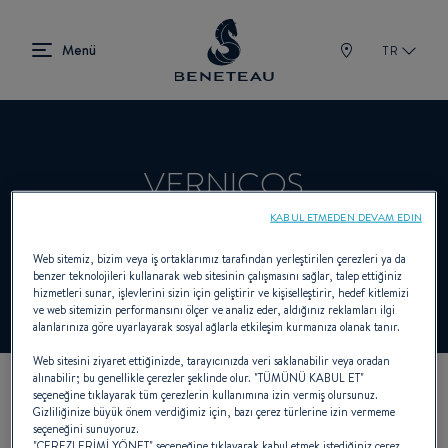
TR
VERNICOS
KABUL ETMEDEN DEVAM EDIN
Satıcı Sailboats için BENETEAU
Web sitemiz, bizim veya iş ortaklarımız tarafından yerleştirilen çerezleri ya da
benzer teknolojileri kullanarak web sitesinin çalışmasını sağlar, talep ettiğiniz
hizmetleri sunar, işlevlerini sizin için geliştirir ve kişiselleştirir, hedef kitlemizi
ve web sitemizin performansını ölçer ve analiz eder, aldığınız reklamları ilgi
alanlarınıza göre uyarlayarak sosyal ağlarla etkileşim kurmanıza olanak tanır.
Web sitesini ziyaret ettiğinizde, tarayıcınızda veri saklanabilir veya oradan
alınabilir; bu genellikle çerezler şeklinde olur. "TÜMÜNÜ KABUL ET"
seçeneğine tıklayarak tüm çerezlerin kullanımına izin vermiş olursunuz.
KOORDINATLARIMIZ
Gizliliğinize büyük önem verdiğimiz için, bazı çerez türlerine izin vermeme
seçeneğini sunuyoruz.
"ÇEREZLERİMİ YÖNET" seçeneğine tıklayarak kabul etmek istediğiniz çerez