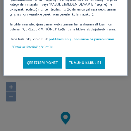
kategorilerini seçebilir veya "KABUL ETMEDEN DEVAM ET" seçeneğine
tıklayarak reddettiğinizi belirtebilirsiniz (bu durumda yalnızca web sitesinin
çalışması için kesinlikle gerekli olan çerezler kullanılacaktır).
+30109896000
Tercihlerinizi istediğiniz zaman web sitemizin her sayfasının alt kısmında
bulunan "ÇEREZLERİMİ YÖNET" bağlantısına tıklayarak değiştirebilirsiniz.
11, POSEIDONOS AVE.
17455 ALIMOS
Daha fazla bilgi için gizlilik
politikamızın 9. bölümüne başvurabilirsiniz
.
Greece
"Ortaklar listesini" görüntüle
Rotayı hesapla
ÇEREZLERİ YÖNET
TÜMÜNÜ KABUL ET
https://vernicosyachts.com/
+
−