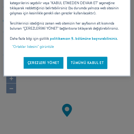
kategorilerini seçebilir veya "KABUL ETMEDEN DEVAM ET" seçeneğine
tıklayarak reddettiğinizi belirtebilirsiniz (bu durumda yalnızca web sitesinin
çalışması için kesinlikle gerekli olan çerezler kullanılacaktır).
619-481-5192
Tercihlerinizi istediğiniz zaman web sitemizin her sayfasının alt kısmında
bulunan "ÇEREZLERİMİ YÖNET" bağlantısına tıklayarak değiştirebilirsiniz.
955 Harbor Island Dr.
92101 San Diego, California
Daha fazla bilgi için gizlilik
politikamızın 9. bölümüne başvurabilirsiniz
.
Amerika Birleşik Devletleri
"Ortaklar listesini" görüntüle
Rotayı hesapla
ÇEREZLERİ YÖNET
TÜMÜNÜ KABUL ET
+
−