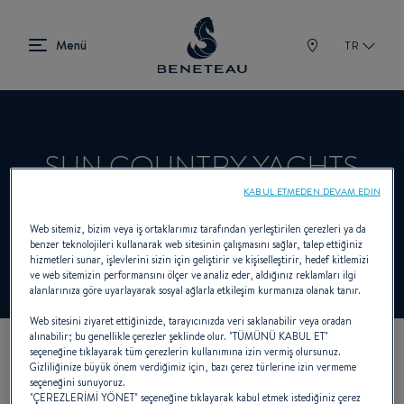
TR
SUN COUNTRY YACHTS
KABUL ETMEDEN DEVAM EDIN
Web sitemiz, bizim veya iş ortaklarımız tarafından yerleştirilen çerezleri ya da
Satıcı In-board için BENETEAU
benzer teknolojileri kullanarak web sitesinin çalışmasını sağlar, talep ettiğiniz
hizmetleri sunar, işlevlerini sizin için geliştirir ve kişiselleştirir, hedef kitlemizi
ve web sitemizin performansını ölçer ve analiz eder, aldığınız reklamları ilgi
alanlarınıza göre uyarlayarak sosyal ağlarla etkileşim kurmanıza olanak tanır.
Web sitesini ziyaret ettiğinizde, tarayıcınızda veri saklanabilir veya oradan
alınabilir; bu genellikle çerezler şeklinde olur. "TÜMÜNÜ KABUL ET"
seçeneğine tıklayarak tüm çerezlerin kullanımına izin vermiş olursunuz.
KOORDINATLARIMIZ
Gizliliğinize büyük önem verdiğimiz için, bazı çerez türlerine izin vermeme
seçeneğini sunuyoruz.
"ÇEREZLERİMİ YÖNET" seçeneğine tıklayarak kabul etmek istediğiniz çerez