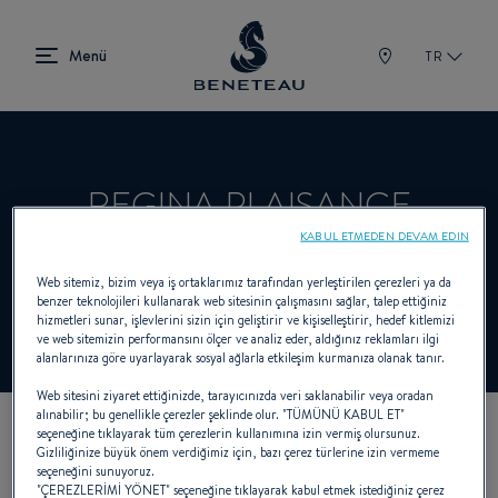
TR
REGINA PLAISANCE
KABUL ETMEDEN DEVAM EDIN
Web sitemiz, bizim veya iş ortaklarımız tarafından yerleştirilen çerezleri ya da
Satıcı In-board için BENETEAU
benzer teknolojileri kullanarak web sitesinin çalışmasını sağlar, talep ettiğiniz
hizmetleri sunar, işlevlerini sizin için geliştirir ve kişiselleştirir, hedef kitlemizi
ve web sitemizin performansını ölçer ve analiz eder, aldığınız reklamları ilgi
alanlarınıza göre uyarlayarak sosyal ağlarla etkileşim kurmanıza olanak tanır.
Web sitesini ziyaret ettiğinizde, tarayıcınızda veri saklanabilir veya oradan
alınabilir; bu genellikle çerezler şeklinde olur. "TÜMÜNÜ KABUL ET"
seçeneğine tıklayarak tüm çerezlerin kullanımına izin vermiş olursunuz.
KOORDINATLARIMIZ
Gizliliğinize büyük önem verdiğimiz için, bazı çerez türlerine izin vermeme
seçeneğini sunuyoruz.
"ÇEREZLERİMİ YÖNET" seçeneğine tıklayarak kabul etmek istediğiniz çerez