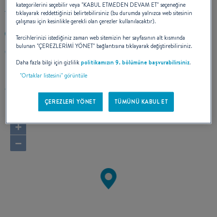
kategorilerini seçebilir veya "KABUL ETMEDEN DEVAM ET" seçeneğine
tıklayarak reddettiğinizi belirtebilirsiniz (bu durumda yalnızca web sitesinin
çalışması için kesinlikle gerekli olan çerezler kullanılacaktır).
+33296721370
Tercihlerinizi istediğiniz zaman web sitemizin her sayfasının alt kısmında
bulunan "ÇEREZLERİMİ YÖNET" bağlantısına tıklayarak değiştirebilirsiniz.
La Croix Rouge B.P. 26
22430 ERQUY
Daha fazla bilgi için gizlilik
politikamızın 9. bölümüne başvurabilirsiniz
.
France
"Ortaklar listesini" görüntüle
Rotayı hesapla
ÇEREZLERİ YÖNET
TÜMÜNÜ KABUL ET
+
−