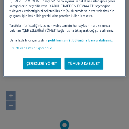
"ÇEREZLERİMİ YÖNET" seçeneğine tıklayarak kabul etmek istediğiniz çerez
kategorilerini seçebilir veya "KABUL ETMEDEN DEVAM ET" seçeneğine
tıklayarak reddettiğinizi belirtebilirsiniz (bu durumda yalnızca web sitesinin
çalışması için kesinlikle gerekli olan çerezler kullanılacaktır).
Tercihlerinizi istediğiniz zaman web sitemizin her sayfasının alt kısmında
bulunan "ÇEREZLERİMİ YÖNET" bağlantısına tıklayarak değiştirebilirsiniz.
+36303001240
Daha fazla bilgi için gizlilik
politikamızın 9. bölümüne başvurabilirsiniz
.
12 Belgrád rakpart
1056 Budapest
"Ortaklar listesini" görüntüle
Hungary
Rotayı hesapla
ÇEREZLERİ YÖNET
TÜMÜNÜ KABUL ET
http://www.pannon-yacht-charter.hu
+
−