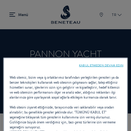
TR
PANNON YACHT
KABUL ETMEDEN DEVAM EDIN
Satıcı Sailboats, In-board, Out-board, First
Web sitemiz, bizim veya iş ortaklarımız tarafından yerleştirilen çerezleri ya da
benzer teknolojileri kullanarak web sitesinin çalışmasını sağlar, talep ettiğiniz
için BENETEAU
hizmetleri sunar, işlevlerini sizin için geliştirir ve kişiselleştirir, hedef kitlemizi
ve web sitemizin performansını ölçer ve analiz eder, aldığınız reklamları ilgi
alanlarınıza göre uyarlayarak sosyal ağlarla etkileşim kurmanıza olanak tanır.
Web sitesini ziyaret ettiğinizde, tarayıcınızda veri saklanabilir veya oradan
alınabilir; bu genellikle çerezler şeklinde olur. "TÜMÜNÜ KABUL ET"
seçeneğine tıklayarak tüm çerezlerin kullanımına izin vermiş olursunuz.
Gizliliğinize büyük önem verdiğimiz için, bazı çerez türlerine izin vermeme
seçeneğini sunuyoruz.
KOORDINATLARIMIZ