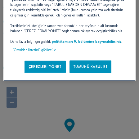
kategorilerini seçebilir veya "KABUL ETMEDEN DEVAM ET" seçeneğine
tıklayarak reddettiğinizi belirtebilirsiniz (bu durumda yalnızca web sitesinin
çalışması için kesinlikle gerekli olan çerezler kullanılacaktır).
39 0431 377434
Tercihlerinizi istediğiniz zaman web sitemizin her sayfasının alt kısmında
bulunan "ÇEREZLERİMİ YÖNET" bağlantısına tıklayarak değiştirebilirsiniz.
VIALE ITALIA 36A
33054 LIGNANO SABBIADORO
Daha fazla bilgi için gizlilik
politikamızın 9. bölümüne başvurabilirsiniz
.
İtalya
"Ortaklar listesini" görüntüle
Rotayı hesapla
ÇEREZLERİ YÖNET
TÜMÜNÜ KABUL ET
https://nauticadeldelta.it/
+
−