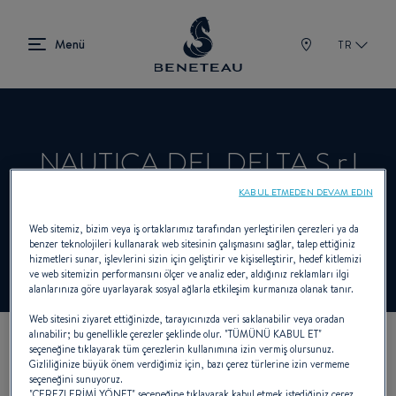
TR
NAUTICA DEL DELTA S.r.l
KABUL ETMEDEN DEVAM EDIN
Satıcı In-board, Out-board için BENETEAU
Web sitemiz, bizim veya iş ortaklarımız tarafından yerleştirilen çerezleri ya da
benzer teknolojileri kullanarak web sitesinin çalışmasını sağlar, talep ettiğiniz
hizmetleri sunar, işlevlerini sizin için geliştirir ve kişiselleştirir, hedef kitlemizi
ve web sitemizin performansını ölçer ve analiz eder, aldığınız reklamları ilgi
alanlarınıza göre uyarlayarak sosyal ağlarla etkileşim kurmanıza olanak tanır.
Web sitesini ziyaret ettiğinizde, tarayıcınızda veri saklanabilir veya oradan
alınabilir; bu genellikle çerezler şeklinde olur. "TÜMÜNÜ KABUL ET"
seçeneğine tıklayarak tüm çerezlerin kullanımına izin vermiş olursunuz.
KOORDINATLARIMIZ
Gizliliğinize büyük önem verdiğimiz için, bazı çerez türlerine izin vermeme
seçeneğini sunuyoruz.
"ÇEREZLERİMİ YÖNET" seçeneğine tıklayarak kabul etmek istediğiniz çerez