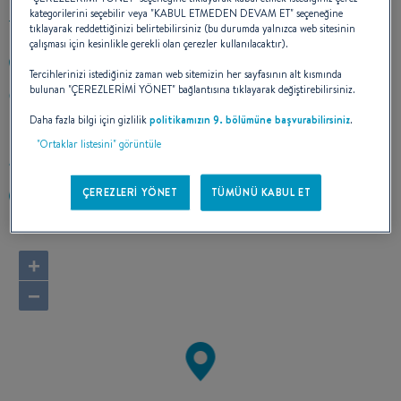
kategorilerini seçebilir veya "KABUL ETMEDEN DEVAM ET" seçeneğine
tıklayarak reddettiğinizi belirtebilirsiniz (bu durumda yalnızca web sitesinin
çalışması için kesinlikle gerekli olan çerezler kullanılacaktır).
+49 89 746 749 44
Tercihlerinizi istediğiniz zaman web sitemizin her sayfasının alt kısmında
bulunan "ÇEREZLERİMİ YÖNET" bağlantısına tıklayarak değiştirebilirsiniz.
Werner Heisenberg-Straße 8
85254 SULZEMOOS
Daha fazla bilgi için gizlilik
politikamızın 9. bölümüne başvurabilirsiniz
.
Almanya
"Ortaklar listesini" görüntüle
Rotayı hesapla
ÇEREZLERİ YÖNET
TÜMÜNÜ KABUL ET
https://masteryachting.com/
+
−