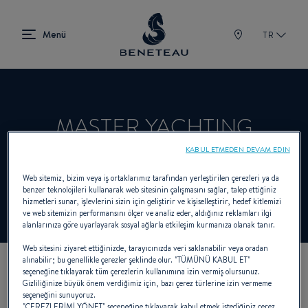
TR
MASTER YACHTING
KABUL ETMEDEN DEVAM EDIN
Satıcı Sailboats için BENETEAU
Web sitemiz, bizim veya iş ortaklarımız tarafından yerleştirilen çerezleri ya da
benzer teknolojileri kullanarak web sitesinin çalışmasını sağlar, talep ettiğiniz
hizmetleri sunar, işlevlerini sizin için geliştirir ve kişiselleştirir, hedef kitlemizi
ve web sitemizin performansını ölçer ve analiz eder, aldığınız reklamları ilgi
alanlarınıza göre uyarlayarak sosyal ağlarla etkileşim kurmanıza olanak tanır.
Web sitesini ziyaret ettiğinizde, tarayıcınızda veri saklanabilir veya oradan
alınabilir; bu genellikle çerezler şeklinde olur. "TÜMÜNÜ KABUL ET"
seçeneğine tıklayarak tüm çerezlerin kullanımına izin vermiş olursunuz.
KOORDINATLARIMIZ
Gizliliğinize büyük önem verdiğimiz için, bazı çerez türlerine izin vermeme
seçeneğini sunuyoruz.
"ÇEREZLERİMİ YÖNET" seçeneğine tıklayarak kabul etmek istediğiniz çerez