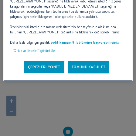
"ÇEREZLERİMİ YÖNET" seçeneğine tıklayarak kabul etmek istediğiniz çerez
kategorilerini seçebilir veya "KABUL ETMEDEN DEVAM ET" seçeneğine
tıklayarak reddettiğinizi belirtebilirsiniz (bu durumda yalnızca web sitesinin
çalışması için kesinlikle gerekli olan çerezler kullanılacaktır).
Tercihlerinizi istediğiniz zaman web sitemizin her sayfasının alt kısmında
bulunan "ÇEREZLERİMİ YÖNET" bağlantısına tıklayarak değiştirebilirsiniz.
0034 950 380 335
Daha fazla bilgi için gizlilik
politikamızın 9. bölümüne başvurabilirsiniz
.
Calle Rambla, 3 El Pozo de los Frailes
04117 NIJAR (ALMERIA)
"Ortaklar listesini" görüntüle
İspanya
Rotayı hesapla
ÇEREZLERİ YÖNET
TÜMÜNÜ KABUL ET
https://marinaalmeria.com/
+
−