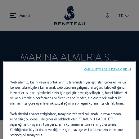
TR
MARINA ALMERIA S.L.
KABUL ETMEDEN DEVAM EDIN
Satıcı Sailboats, Out-board, First için
Web sitemiz, bizim veya iş ortaklarımız tarafından yerleştirilen çerezleri ya da
benzer teknolojileri kullanarak web sitesinin çalışmasını sağlar, talep ettiğiniz
BENETEAU
hizmetleri sunar, işlevlerini sizin için geliştirir ve kişiselleştirir, hedef kitlemizi
ve web sitemizin performansını ölçer ve analiz eder, aldığınız reklamları ilgi
alanlarınıza göre uyarlayarak sosyal ağlarla etkileşim kurmanıza olanak tanır.
Web sitesini ziyaret ettiğinizde, tarayıcınızda veri saklanabilir veya oradan
alınabilir; bu genellikle çerezler şeklinde olur. "TÜMÜNÜ KABUL ET"
seçeneğine tıklayarak tüm çerezlerin kullanımına izin vermiş olursunuz.
Gizliliğinize büyük önem verdiğimiz için, bazı çerez türlerine izin vermeme
seçeneğini sunuyoruz.
KOORDINATLARIMIZ