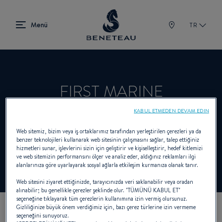
TR
FIRST MARINE
KABUL ETMEDEN DEVAM EDIN
Satıcı Sailboats, In-board, Out-board, First
Web sitemiz, bizim veya iş ortaklarımız tarafından yerleştirilen çerezleri ya da
benzer teknolojileri kullanarak web sitesinin çalışmasını sağlar, talep ettiğiniz
için BENETEAU
hizmetleri sunar, işlevlerini sizin için geliştirir ve kişiselleştirir, hedef kitlemizi
ve web sitemizin performansını ölçer ve analiz eder, aldığınız reklamları ilgi
alanlarınıza göre uyarlayarak sosyal ağlarla etkileşim kurmanıza olanak tanır.
Web sitesini ziyaret ettiğinizde, tarayıcınızda veri saklanabilir veya oradan
alınabilir; bu genellikle çerezler şeklinde olur. "TÜMÜNÜ KABUL ET"
seçeneğine tıklayarak tüm çerezlerin kullanımına izin vermiş olursunuz.
Gizliliğinize büyük önem verdiğimiz için, bazı çerez türlerine izin vermeme
seçeneğini sunuyoruz.
KOORDINATLARIMIZ