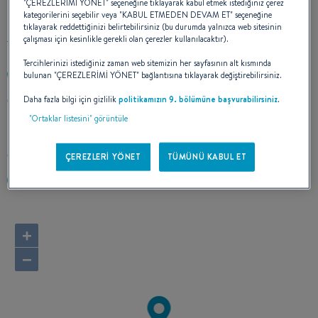
"ÇEREZLERİMİ YÖNET" seçeneğine tıklayarak kabul etmek istediğiniz çerez
kategorilerini seçebilir veya "KABUL ETMEDEN DEVAM ET" seçeneğine
tıklayarak reddettiğinizi belirtebilirsiniz (bu durumda yalnızca web sitesinin
çalışması için kesinlikle gerekli olan çerezler kullanılacaktır).
Tercihlerinizi istediğiniz zaman web sitemizin her sayfasının alt kısmında
bulunan "ÇEREZLERİMİ YÖNET" bağlantısına tıklayarak değiştirebilirsiniz.
+81468792111
Daha fazla bilgi için gizlilik
politikamızın 9. bölümüne başvurabilirsiniz
.
1448-5, Kamiyamaguchi Hayama, Miura
240-0115 KANAGAWA
"Ortaklar listesini" görüntüle
Japan
Rotayı hesapla
ÇEREZLERİ YÖNET
TÜMÜNÜ KABUL ET
https://www.firstmarine.co.jp/
+
−