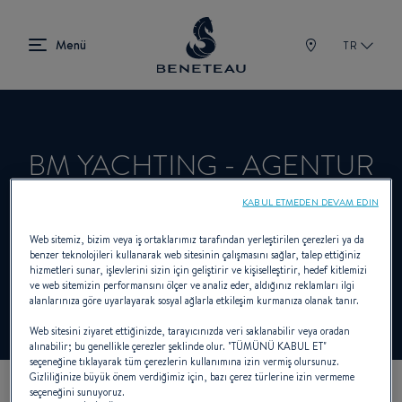
TR
BM YACHTING - AGENTUR
ROSTOCK HOHE DUENE
KABUL ETMEDEN DEVAM EDIN
Web sitemiz, bizim veya iş ortaklarımız tarafından yerleştirilen çerezleri ya da
benzer teknolojileri kullanarak web sitesinin çalışmasını sağlar, talep ettiğiniz
hizmetleri sunar, işlevlerini sizin için geliştirir ve kişiselleştirir, hedef kitlemizi
Satıcı Sailboats, First için BENETEAU
ve web sitemizin performansını ölçer ve analiz eder, aldığınız reklamları ilgi
alanlarınıza göre uyarlayarak sosyal ağlarla etkileşim kurmanıza olanak tanır.
Web sitesini ziyaret ettiğinizde, tarayıcınızda veri saklanabilir veya oradan
alınabilir; bu genellikle çerezler şeklinde olur. "TÜMÜNÜ KABUL ET"
seçeneğine tıklayarak tüm çerezlerin kullanımına izin vermiş olursunuz.
Gizliliğinize büyük önem verdiğimiz için, bazı çerez türlerine izin vermeme
seçeneğini sunuyoruz.