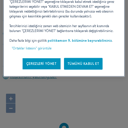
KOORDINATLARIMIZ
"ÇEREZLERİMİ YÖNET" seçeneğine tıklayarak kabul etmek istediğiniz çerez
kategorilerini seçebilir veya "KABUL ETMEDEN DEVAM ET" seçeneğine
tıklayarak reddettiğinizi belirtebilirsiniz (bu durumda yalnızca web sitesinin
çalışması için kesinlikle gerekli olan çerezler kullanılacaktır).
Tercihlerinizi istediğiniz zaman web sitemizin her sayfasının alt kısmında
bulunan "ÇEREZLERİMİ YÖNET" bağlantısına tıklayarak değiştirebilirsiniz.
+491756967077
Daha fazla bilgi için gizlilik
politikamızın 9. bölümüne başvurabilirsiniz
.
Am Yachthafen 1
"Ortaklar listesini" görüntüle
18119 ROSTOCK-HOHE DUENE
Almanya
ÇEREZLERİ YÖNET
TÜMÜNÜ KABUL ET
Rotayı hesapla
https://bm-yachting.de/
+
−