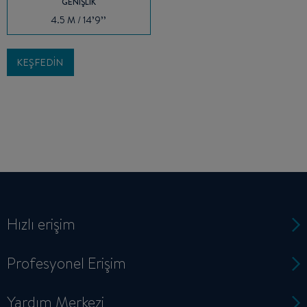
GENIŞLIK
4.5 M / 14’9’’
KEŞFEDIN
Hızlı erişim
Profesyonel Erişim
Yardım Merkezi