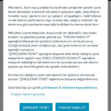
Web sitemiz, bizim veya iş ortaklarımız tarafından yerleştirilen çerezleri ya da
benzer teknolojileri kullanarak web sitesinin çalışmasını sağlar, talep ettiğiniz
hizmetleri sunar, işlevlerini sizin için geliştirir ve kişiselleştirir, hedef kitlemizi
ve web sitemizin performansını ölçer ve analiz eder, aldığınız reklamları ilgi
alanlarınıza göre uyarlayarak sosyal ağlarla etkileşim kurmanıza olanak tanır.
Web sitesini ziyaret ettiğinizde, tarayıcınızda veri saklanabilir veya oradan
alınabilir; bu genellikle çerezler şeklinde olur. "TÜMÜNÜ KABUL ET"
DIŞ MEKAN TASARIMI
seçeneğine tıklayarak tüm çerezlerin kullanımına izin vermiş olursunuz.
Gizliliğinize büyük önem verdiğimiz için, bazı çerez türlerine izin vermeme
seçeneğini sunuyoruz.
"ÇEREZLERİMİ YÖNET" seçeneğine tıklayarak kabul etmek istediğiniz çerez
kategorilerini seçebilir veya "KABUL ETMEDEN DEVAM ET" seçeneğine
tıklayarak reddettiğinizi belirtebilirsiniz (bu durumda yalnızca web sitesinin
çalışması için kesinlikle gerekli olan çerezler kullanılacaktır).
Oceansi 51.1’in gövdesinin üçte biri çeneli. Estetik
Tercihlerinizi istediğiniz zaman web sitemizin her sayfasının alt kısmında
görünümünün yanı sıra, yeni gövde yapısı iç mekanda ekstra
bulunan "ÇEREZLERİMİ YÖNET" bağlantısına tıklayarak değiştirebilirsiniz.
hacim yaratarak, bu boy bir tekne için heyecan verici yeni
Daha fazla bilgi için gizlilik
politikamızın 9. bölümüne başvurabilirsiniz
.
yerleşim planlarını mümkün kılıyor. Keskin hatlara sahip bu
"Ortaklar listesini" görüntüle
tekne ile seyir yapmak oldukça güvenli ve keyifli. Geniş kokpiti,
çeşitli dinlenme ve güneşlenme alanları, kıç tarafta yüzme
ÇEREZLERİ YÖNET
TÜMÜNÜ KABUL ET
platformu ile gerçek bir konfor sunuyor.