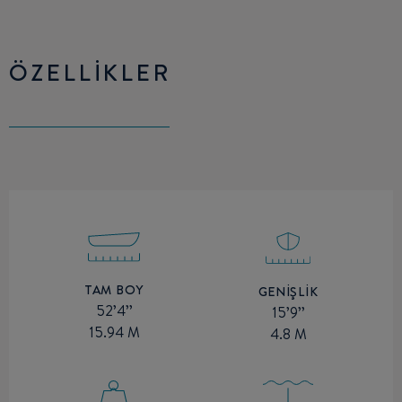
ÖZELLIKLER
TAM BOY
GENIŞLIK
52’4’’
15’9’’
15.94 M
4.8 M