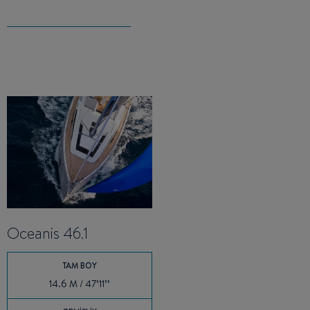
Oceanis 46.1
TAM BOY
14.6 M / 47’11’’