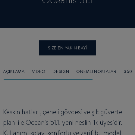
Oceanis 51.1
SIZE EN YAKIN BAYI
AÇIKLAMA
VIDEO
DESIGN
ÖNEMLI NOKTALAR
360°
Keskin hatları, çeneli gövdesi ve şık güverte
planı ile Oceanis 51.1, yeni neslin ilk üyesidir.
Kullanımı kolay, konforlu ve zarif bu model,