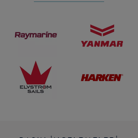
Raymarine
Yanmar
Elvström
HARKEN
HARDWARE