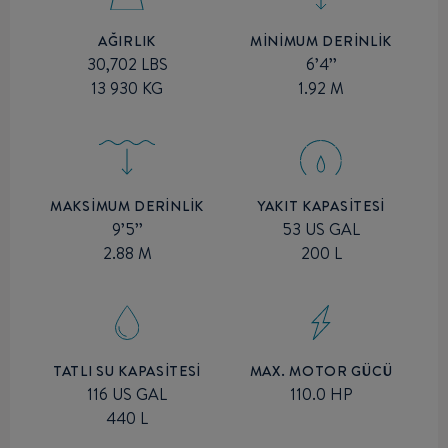
MİNİMUM DERİNLİK
AĞIRLIK
6’4’’
30,702 LBS
1.92 M
13 930 KG
MAKSİMUM DERİNLİK
YAKIT KAPASITESI
9’5’’
53 US GAL
2.88 M
200 L
MAX. MOTOR GÜCÜ
TATLI SU KAPASITESI
110.0 HP
116 US GAL
440 L