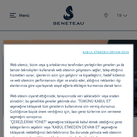
TR
RETOUR
KABUL ETMEDEN DEVAM EDIN
Web sitemiz, bizim veya iş ortaklarımız tarafından yerleştirilen çerezleri ya da
benzer teknolojileri kullanarak web sitesinin çalışmasını sağlar, talep ettiğiniz
YouTube devre dışı bırakıldı.
hizmetleri sunar, işlevlerini sizin için geliştirir ve kişiselleştirir, hedef kitlemizi
Bu videoyu izlemek için öncelikle sitemizde işlevsellik
ve web sitemizin performansını ölçer ve analiz eder, aldığınız reklamları ilgi
çerezlerinin kullanımına izin vermelisiniz.
alanlarınıza göre uyarlayarak sosyal ağlarla etkileşim kurmanıza olanak tanır.
Web sitesini ziyaret ettiğinizde, tarayıcınızda veri saklanabilir veya oradan
alınabilir; bu genellikle çerezler şeklinde olur. "TÜMÜNÜ KABUL ET"
Çerezleri Yönet
seçeneğine tıklayarak tüm çerezlerin kullanımına izin vermiş olursunuz.
Gizliliğinize büyük önem verdiğimiz için, bazı çerez türlerine izin vermeme
seçeneğini sunuyoruz.
"ÇEREZLERİMİ YÖNET" seçeneğine tıklayarak kabul etmek istediğiniz çerez
kategorilerini seçebilir veya "KABUL ETMEDEN DEVAM ET" seçeneğine
tıklayarak reddettiğinizi belirtebilirsiniz (bu durumda yalnızca web sitesinin