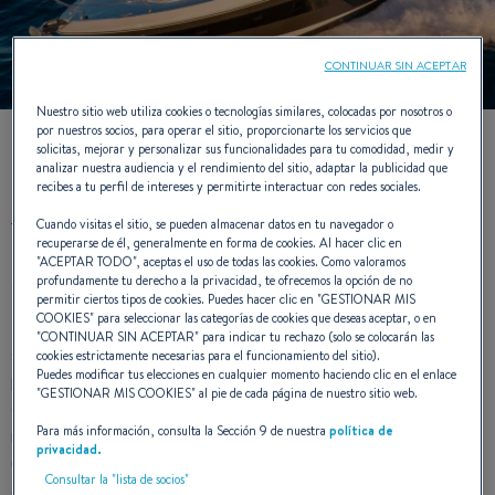
CONTINUAR SIN ACEPTAR
Nuestro sitio web utiliza cookies o tecnologías similares, colocadas por nosotros o
por nuestros socios, para operar el sitio, proporcionarte los servicios que
solicitas, mejorar y personalizar sus funcionalidades para tu comodidad, medir y
EL MAR INTENSAMENTE
analizar nuestra audiencia y el rendimiento del sitio, adaptar la publicidad que
recibes a tu perfil de intereses y permitirte interactuar con redes sociales.
Cuando visitas el sitio, se pueden almacenar datos en tu navegador o
recuperarse de él, generalmente en forma de cookies. Al hacer clic en
"
ACEPTAR TODO
", aceptas el uso de todas las cookies. Como valoramos
Más deprisa, más alto… para sensaciones más fuertes.
profundamente tu derecho a la privacidad, te ofrecemos la opción de no
permitir ciertos tipos de cookies. Puedes hacer clic en "
GESTIONAR MIS
COOKIES
" para seleccionar las categorías de cookies que deseas aceptar, o en
Los barcos de la gama Gran Turismo seducen por el carácter
"
CONTINUAR SIN ACEPTAR
" para indicar tu rechazo (solo se colocarán las
eminentemente deportivo que abre el campo a todos los
cookies estrictamente necesarias para el funcionamiento del sitio).
Puedes modificar tus elecciones en cualquier momento haciendo clic en el enlace
posibles. Equipados con las últimas tecnologías en términos
"
GESTIONAR MIS COOKIES
" al pie de cada página de nuestro sitio web.
de motorizaciones: intra borda y fuera borda en los modelos
Para más información, consulta la Sección 9 de nuestra
política de
más pequeños y Volvo IPS en las unidades más grandes y con
privacidad.
una carena con líneas elegantes, los modelos más grandes son
Consultar la "lista de socios"
capaces de embarcar 15 pasajeros con un confort