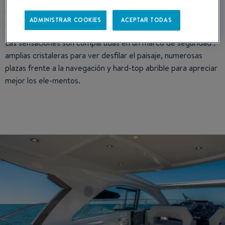
incomparable para salidas que quedaran grabadas en la
ADMINISTRAR COOKIES
ACEPTAR TODAS
memoria.
Las sensaciones son compartidas en un marco de seguridad :
amplias cristaleras para ver desfilar el paisaje, numerosas
plazas frente a la navegación y hard-top abrible para apreciar
mejor los ele-mentos.