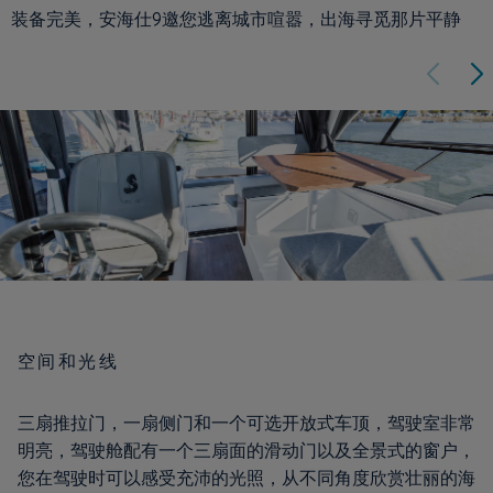
装备完美，安海仕9邀您逃离城市喧嚣，出海寻觅那片平静
空间和光线
三扇推拉门，一扇侧门和一个可选开放式车顶，驾驶室非常
明亮，驾驶舱配有一个三扇面的滑动门以及全景式的窗户，
您在驾驶时可以感受充沛的光照，从不同角度欣赏壮丽的海