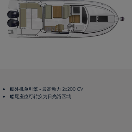
舷外机单引擎 - 最高动力 2x200 CV
两个客舱
船尾座位可转换为日光浴区域
小型厨房：冰箱、水槽、工作台、铁架区、储物空间
配有淋浴的盥洗室
U型可以转换成双床铺
驾驶台：全景挡风玻璃，垫枕支撑功能座椅