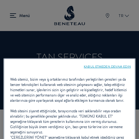
TR
TAN SERVICES
KABUL ETMEDEN DEVAM EDIN
Web sitemiz, bizim veya iş ortaklarımız tarafından yerleştirilen çerezleri ya da
Satıcı Sailboats, First için BENETEAU
benzer teknolojileri kullanarak web sitesinin çalışmasını sağlar, talep ettiğiniz
hizmetleri sunar, işlevlerini sizin için geliştirir ve kişiselleştirir, hedef kitlemizi
ve web sitemizin performansını ölçer ve analiz eder, aldığınız reklamları ilgi
alanlarınıza göre uyarlayarak sosyal ağlarla etkileşim kurmanıza olanak tanır.
Web sitesini ziyaret ettiğinizde, tarayıcınızda veri saklanabilir veya oradan
alınabilir; bu genellikle çerezler şeklinde olur. "TÜMÜNÜ KABUL ET"
seçeneğine tıklayarak tüm çerezlerin kullanımına izin vermiş olursunuz.
KOORDINATLARIMIZ
Gizliliğinize büyük önem verdiğimiz için, bazı çerez türlerine izin vermeme
seçeneğini sunuyoruz.
"ÇEREZLERİMİ YÖNET" seçeneğine tıklayarak kabul etmek istediğiniz çerez