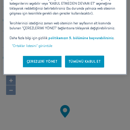
kategorilerini seçebilir veya "KABUL ETMEDEN DEVAM ET" seçeneğine
tıklayarak reddettiğinizi belirtebilirsiniz (bu durumda yalnızca web sitesinin
çalışması için kesinlikle gerekli olan çerezler kullanılacaktır).
+97143483413
Tercihlerinizi istediğiniz zaman web sitemizin her sayfasının alt kısmında
bulunan "ÇEREZLERİMİ YÖNET" bağlantısına tıklayarak değiştirebilirsiniz.
SIX SENSES HOTEL
Oman
Daha fazla bilgi için gizlilik
politikamızın 9. bölümüne başvurabilirsiniz
.
"Ortaklar listesini" görüntüle
Rotayı hesapla
https://tanorient.com/
ÇEREZLERİ YÖNET
TÜMÜNÜ KABUL ET
+
−