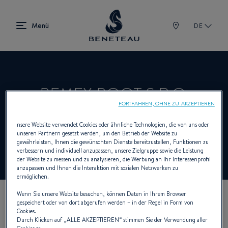
DE
BEMEX BOOT S.R.O.
FORTFAHREN, OHNE ZU AKZEPTIEREN
nsere Website verwendet Cookies oder ähnliche Technologien, die von uns oder
Händler Segelboote, First für BENETEAU
unseren Partnern gesetzt werden, um den Betrieb der Website zu
gewährleisten, Ihnen die gewünschten Dienste bereitzustellen, Funktionen zu
verbessern und individuell anzupassen, unsere Zielgruppe sowie die Leistung
der Website zu messen und zu analysieren, die Werbung an Ihr Interessenprofil
anzupassen und Ihnen die Interaktion mit sozialen Netzwerken zu
ermöglichen.
Wenn Sie unsere Website besuchen, können Daten in Ihrem Browser
gespeichert oder von dort abgerufen werden – in der Regel in Form von
UNSERE KONTAKTDATEN
Cookies.
Durch Klicken auf „
ALLE AKZEPTIEREN
“ stimmen Sie der Verwendung aller