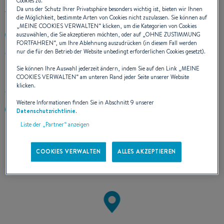
Cookies zu.
Da uns der Schutz Ihrer Privatsphäre besonders wichtig ist, bieten wir Ihnen
die Möglichkeit, bestimmte Arten von Cookies nicht zuzulassen. Sie können auf
„
MEINE COOKIES VERWALTEN
“ klicken, um die Kategorien von Cookies
auszuwählen, die Sie akzeptieren möchten, oder auf „
OHNE ZUSTIMMUNG
00420602333636
FORTFAHREN
“, um Ihre Ablehnung auszudrücken (in diesem Fall werden
nur die für den Betrieb der Website unbedingt erforderlichen Cookies gesetzt).
GRÖSSLINGOVA 4
81109 BRATISLAVA
Sie können Ihre Auswahl jederzeit ändern, indem Sie auf den Link „
MEINE
Slovakia
COOKIES VERWALTEN
“ am unteren Rand jeder Seite unserer Website
klicken.
Route berechnen
Weitere Informationen finden Sie in Abschnitt 9 unserer
https://www.bemexboot.cz
Datenschutzrichtlinie
.
Liste der „Partner“ anzeigen
+
COOKIES VERWALTEN
ALLES AKZEPTIEREN
−