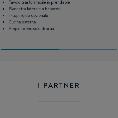
Tavolo trasformabile in prendisole
Blocco cucina con lavello, alloggiamenti, frigo e microonde
opzionale
Plancetta laterale a babordo
T-top rigido opzionale
Oblò apribili per avere luminosità e ventilazione
Cucina esterna
Ampio prendisole di prua
I PARTNER
Mercury
SUZUKI