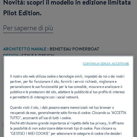
Novità: scopri il modello in edizione limitata
Pilot Edition.
Per saperne di più
ARCHITETTO NAVALE
: BENETEAU POWERBOAT
DESIGN
: STYLE & DESIGN
CONTINUA SENZA ACCETTARE
Il nostro sito web utilizza cookie o tecnologie simili, impostati da noi o dai nostri
partner, per far funzionare il sito, fornirti i servizi richiesti, migliorare e
personalizzare le sue funzionalità per la tua comodità, misurare e analizzare il
pubblico e le prestazioni del sito, adattare la pubblicità al tuo profilo di interessi
PREMIO/I
e permetterti di interagire con i social network.
Quando visiti il sito, i dati possono essere memorizzati nel tuo browser o
recuperati da esso, generalmaente sotto forma di cookie. Cliccando su "
ACCETTA
TUTTO
", acconsenti all’uso di tutti i cookie.
Poiché attribuiamo grande importanza al rispetto della tua privacy, ti offriamo
la possibilità di non autorizzare determinati tipi di cookie. Puoi cliccare su
"
GESTISCI I MIEI COOKIE
" per selezionare le categorie di cookie che desideri