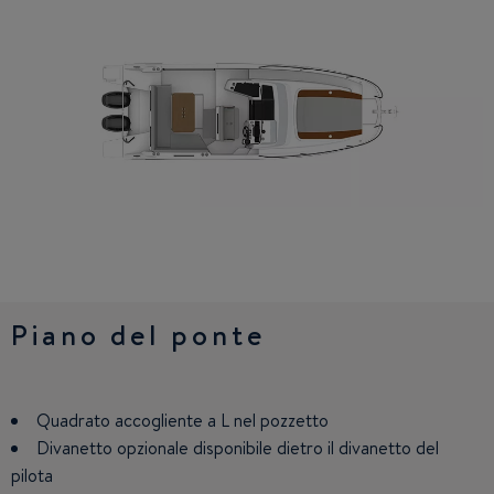
Piano del ponte
Cabina
Quadrato accogliente a L nel pozzetto
Grande quadrato trasformabile in cuccetta per 2 persone
Divanetto opzionale disponibile dietro il divanetto del
1 cuccetta doppia nella mid-cabine
pilota
Locale bagno con WC e doccia