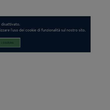
disattivato.
zare l'uso dei cookie di funzionalità sul nostro sito.
 i cookies