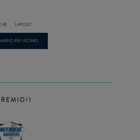
CHE
LAYOUT
NARIO PIÙ VICINO
PREMIO/I