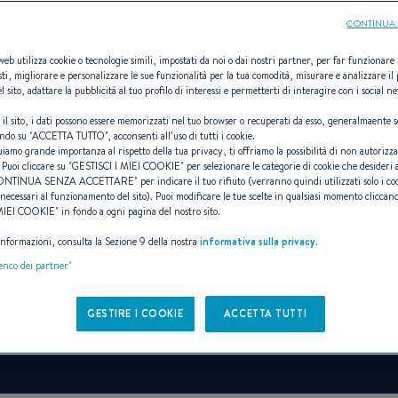
CONTINUA 
 web utilizza cookie o tecnologie simili, impostati da noi o dai nostri partner, per far funzionare il
sti, migliorare e personalizzare le sue funzionalità per la tua comodità, misurare e analizzare il 
l sito, adattare la pubblicità al tuo profilo di interessi e permetterti di interagire con i social n
ANTARES 9
 il sito, i dati possono essere memorizzati nel tuo browser o recuperati da esso, generalmaente s
ndo su "
ACCETTA TUTTO
", acconsenti all’uso di tutti i cookie.
uiamo grande importanza al rispetto della tua privacy, ti offriamo la possibilità di non autorizz
 Puoi cliccare su "
GESTISCI I MIEI COOKIE
" per selezionare le categorie di cookie che desideri 
ONTINUA SENZA ACCETTARE
" per indicare il tuo rifiuto (verranno quindi utilizzati solo i co
EEKENDER PER ECCEL
necessari al funzionamento del sito). Puoi modificare le tue scelte in qualsiasi momento cliccand
 MIEI COOKIE
" in fondo a ogni pagina del nostro sito.
 informazioni, consulta la Sezione 9 della nostra
informativa sulla privacy
.
A partire da 138 700 € (IVA esclusa)
i
lenco dei partner"
GESTIRE I COOKIE
ACCETTA TUTTI
Prenotare una prova