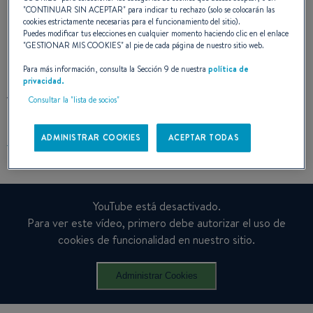
"
CONTINUAR SIN ACEPTAR
" para indicar tu rechazo (solo se colocarán las
cookies estrictamente necesarias para el funcionamiento del sitio).
Puedes modificar tus elecciones en cualquier momento haciendo clic en el enlace
"
GESTIONAR MIS COOKIES
" al pie de cada página de nuestro sitio web.
Para más información, consulta la Sección 9 de nuestra
política de
privacidad.
VER EL VÍDEO
Consultar la "lista de socios"
ADMINISTRAR COOKIES
ACEPTAR TODAS
YouTube está desactivado.
Para ver este vídeo, primero debe autorizar el uso de
cookies de funcionalidad en nuestro sitio.
Administrar Cookies