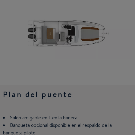
Plan del puente
Cabina
Salón amigable en L en la bañera
Gran salón transformableen litera para 2 personas
Banqueta opcional disponible en el respaldo de la
1 litera doble en el camarote de apoyo
banqueta piloto
Aseo con WC y ducha