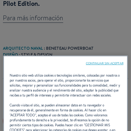
Pilot Edition.
Para más información
ARQUITECTO NAVAL
: BENETEAU POWERBOAT
DISEÑO
: STYLE & DESIGN
CONTINUAR SIN ACEPTAR
Nuestro sitio web utiliza cookies o tecnologías similares, colocadas por nosotros o
por nuestros socios, para operar el sitio, proporcionarte los servicios que
solicitas, mejorar y personalizar sus funcionalidades para tu comodidad, medir y
analizar nuestra audiencia y el rendimiento del sitio, adaptar la publicidad que
PREMIO(S)
recibes a tu perfil de intereses y permitirte interactuar con redes sociales.
Cuando visitas el sitio, se pueden almacenar datos en tu navegador o
recuperarse de él, generalmente en forma de cookies. Al hacer clic en
"
ACEPTAR TODO
", aceptas el uso de todas las cookies. Como valoramos
profundamente tu derecho a la privacidad, te ofrecemos la opción de no
permitir ciertos tipos de cookies. Puedes hacer clic en "
GESTIONAR MIS
COOKIES
" para seleccionar las categorías de cookies que deseas aceptar, o en