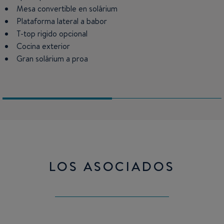
Mesa convertible en solárium
Conjunto cocina con fregadero, estibas, frigorífico y
microondas opcional
Plataforma lateral a babor
T-top rigido opcional
Portillos abriblespara aportar luminosidad y ventilación
Cocina exterior
Gran solárium a proa
LOS ASOCIADOS
Mercury
SUZUKI