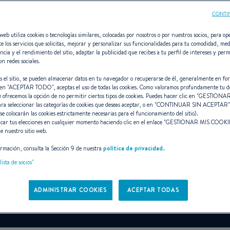
CONTI
web utiliza cookies o tecnologías similares, colocadas por nosotros o por nuestros socios, para ope
e los servicios que solicitas, mejorar y personalizar sus funcionalidades para tu comodidad, med
ncia y el rendimiento del sitio, adaptar la publicidad que recibes a tu perfil de intereses y perm
ANTARES 9
on redes sociales.
s el sitio, se pueden almacenar datos en tu navegador o recuperarse de él, generalmente en fo
en "
ACEPTAR TODO
", aceptas el uso de todas las cookies. Como valoramos profundamente tu d
e ofrecemos la opción de no permitir ciertos tipos de cookies. Puedes hacer clic en "
GESTIONAR
ara seleccionar las categorías de cookies que deseas aceptar, o en "
CONTINUAR SIN ACEPTAR
WEEKENDER” DE REFER
 se colocarán las cookies estrictamente necesarias para el funcionamiento del sitio).
car tus elecciones en cualquier momento haciendo clic en el enlace "
GESTIONAR MIS COOKI
e nuestro sitio web.
rmación, consulta la Sección 9 de nuestra
política de privacidad.
A partir de 138 700 € (IVA excluido)
i
lista de socios"
Reservar una prueba
ADMINISTRAR COOKIES
ACEPTAR TODAS