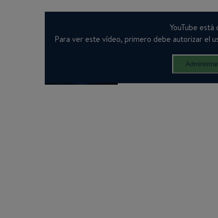
YouTube está 
Para ver este vídeo, primero debe autorizar el us
Administra