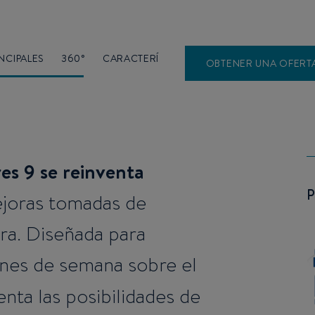
NCIPALES
360°
CARACTERÍSTICAS
DISEÑO
OBTENER UNA OFERT
es 9 se reinventa
ejoras tomadas de
a. Diseñada para
ines de semana sobre el
nta las posibilidades de