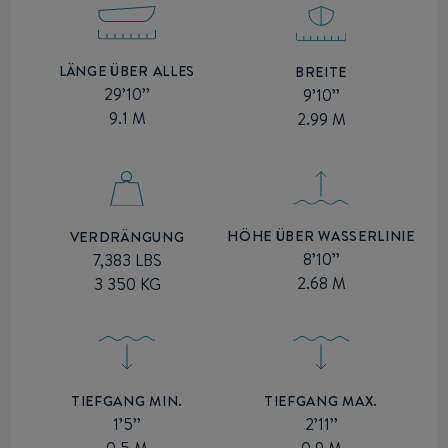
LÄNGE ÜBER ALLES
BREITE
29’10’’
9’10’’
9.1 M
2.99 M
HÖHE ÜBER WASSERLINIE
VERDRÄNGUNG
8’10’’
7,383 LBS
2.68 M
3 350 KG
TIEFGANG MIN.
TIEFGANG MAX.
1’5’’
2’11’’
0.5 M
0.9 M