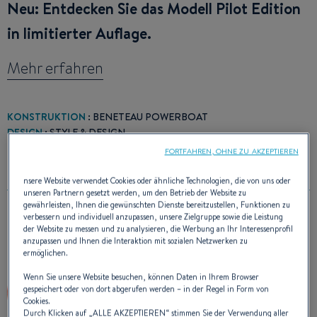
Neu: Entdecken Sie das Modell Pilot Edition
in limitierter Auflage.
Mehr erfahren
KONSTRUKTION
: BENETEAU POWERBOAT
DESIGN
: STYLE & DESIGN
FORTFAHREN, OHNE ZU AKZEPTIEREN
nsere Website verwendet Cookies oder ähnliche Technologien, die von uns oder
unseren Partnern gesetzt werden, um den Betrieb der Website zu
gewährleisten, Ihnen die gewünschten Dienste bereitzustellen, Funktionen zu
verbessern und individuell anzupassen, unsere Zielgruppe sowie die Leistung
PREIS(E)
der Website zu messen und zu analysieren, die Werbung an Ihr Interessenprofil
anzupassen und Ihnen die Interaktion mit sozialen Netzwerken zu
ermöglichen.
Wenn Sie unsere Website besuchen, können Daten in Ihrem Browser
gespeichert oder von dort abgerufen werden – in der Regel in Form von
Cookies.
Durch Klicken auf „
ALLE AKZEPTIEREN
“ stimmen Sie der Verwendung aller