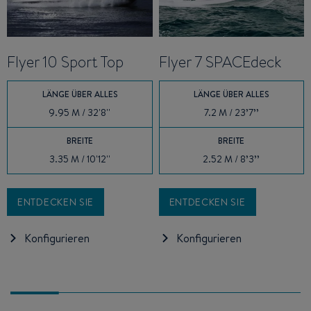
Flyer 10 Sport Top
Flyer 7 SPACEdeck
LÄNGE ÜBER ALLES
LÄNGE ÜBER ALLES
9.95 M / 32'8''
7.2 M / 23’7’’
BREITE
BREITE
3.35 M / 10'12''
2.52 M / 8’3’’
ENTDECKEN SIE
ENTDECKEN SIE
Konfigurieren
Konfigurieren