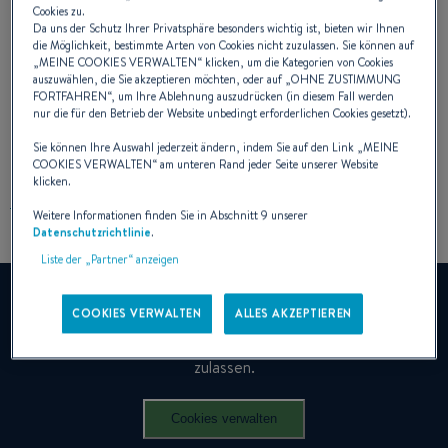
Cookies zu.
Da uns der Schutz Ihrer Privatsphäre besonders wichtig ist, bieten wir Ihnen
die Möglichkeit, bestimmte Arten von Cookies nicht zuzulassen. Sie können auf
„
MEINE COOKIES VERWALTEN
“ klicken, um die Kategorien von Cookies
auszuwählen, die Sie akzeptieren möchten, oder auf „
OHNE ZUSTIMMUNG
FORTFAHREN
“, um Ihre Ablehnung auszudrücken (in diesem Fall werden
nur die für den Betrieb der Website unbedingt erforderlichen Cookies gesetzt).
DAS VIDEO ANSEHEN
Sie können Ihre Auswahl jederzeit ändern, indem Sie auf den Link „
MEINE
COOKIES VERWALTEN
“ am unteren Rand jeder Seite unserer Website
klicken.
Weitere Informationen finden Sie in Abschnitt 9 unserer
Datenschutzrichtlinie
.
Liste der „Partner“ anzeigen
YouTube ist deaktiviert.
COOKIES VERWALTEN
ALLES AKZEPTIEREN
Um dieses Video anzuzeigen, müssen Sie zuvor die
Verwendung von Funktions-Cookies auf unserer Seite
zulassen.
Cookies verwalten