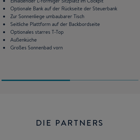
Einladender L-förmiger Sitzplatz im Cockpit
Großer Sitzbereich umwandelbar in einen Schlafplatz für
2 Personen
Optionale Bank auf der Rückseite der Steuerbank
Zur Sonnenliege umbaubarer Tisch
1 Doppelschlafplatz in der Mittelkabine
Seitliche Plattform auf der Backbordseite
Waschraum mit WC und Dusche
Optionales starres T-Top
Küchenblock mit Spüle, Staufächern, Kühlschrank und
optionaler Mikrowelle
Außenküche
Großes Sonnenbad vorn
Fenster, die sich öffnen lassen, für Helligkeit und eine gute
Belüftung
DIE PARTNERS