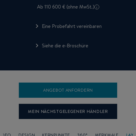
Ab 110 600 € (ohne MwSt.)
i
Eine Probefahrt vereinbaren
Siehe die e-Broschüre
ANGEBOT ANFORDERN
MEIN NÄCHSTGELEGENER HÄNDLER
VIDEO
DESIGN
KERNPUNKTE
360°
MERKMALE
LAY